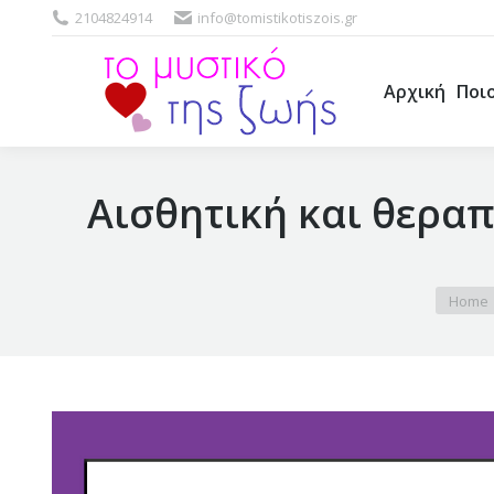
2104824914
info@tomistikotiszois.gr
Αρχική
Ποι
Αρχική
Ποι
Αισθητική και θερα
You are
Home