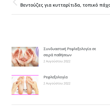
navigation
Previous
Βεντούζες για κυτταρίτιδα, τοπικό πάχ
post:
Συνδυαστική Ρεφλεξολογία σε
σειρά παθήσεων
2 Αυγούστου 2022
Ρεφλεξολογία
2 Αυγούστου 2022