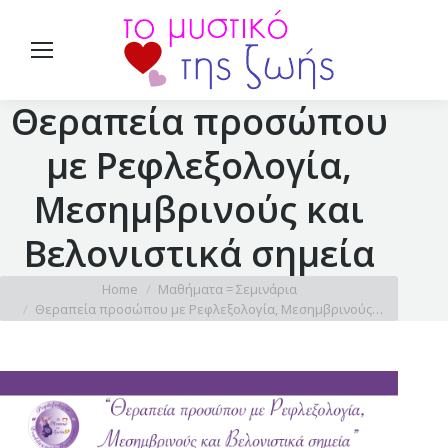
Θεραπεία προσώπου
με Ρεφλεξολογία,
Μεσημβρινούς και
Βελονιστικά σημεία
You are here:
Home
Μαθήματα = Σεμινάρια
Θεραπεία προσώπου με Ρεφλεξολογία, Μεσημβρινούς…