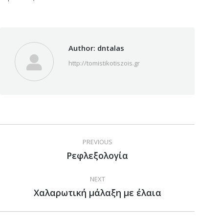
Author:
dntalas
http://tomistikotiszois.gr
Post
PREVIOUS
navigation
Ρεφλεξολογία
Previous
post:
NEXT
Χαλαρωτική μάλαξη με έλαια
Next
post: